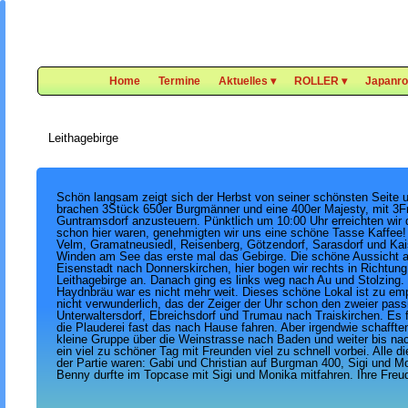
Home
Termine
Aktuelles
 ▾
ROLLER
 ▾
Japanrol
Leithagebirge
Schön langsam zeigt sich der Herbst von seiner schönsten Seite u
brachen 3Stück 650er Burgmänner und eine 400er Majesty, mit 3F
Guntramsdorf anzusteuern. Pünktlich um 10:00 Uhr erreichten wir 
schon hier waren, genehmigten wir uns eine schöne Tasse Kaffee! H
Velm, Gramatneusiedl, Reisenberg, Götzendorf, Sarasdorf und Kaise
Winden am See das erste mal das Gebirge. Die schöne Aussicht au
Eisenstadt nach Donnerskirchen, hier bogen wir rechts in Richtun
Leithagebirge an. Danach ging es links weg nach Au und Stolzing.
Haydnbräu war es nicht mehr weit. Dieses schöne Lokal ist zu emp
nicht verwunderlich, das der Zeiger der Uhr schon den zweier passie
Unterwaltersdorf, Ebreichsdorf und Trumau nach Traiskirchen. Es
die Plauderei fast das nach Hause fahren. Aber irgendwie schaffte
kleine Gruppe über die Weinstrasse nach Baden und weiter bis nach
ein viel zu schöner Tag mit Freunden viel zu schnell vorbei. Alle d
der Partie waren: Gabi und Christian auf Burgman 400, Sigi und Mo
Benny durfte im Topcase mit Sigi und Monika mitfahren. Ihre Freud